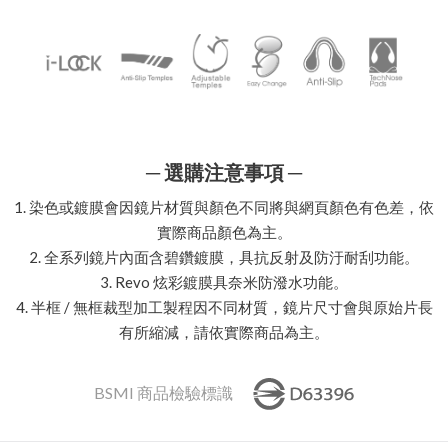
─ 選購注意事項 ─
1. 染色或鍍膜會因鏡片材質與顏色不同將與網頁顏色有色差，依
實際商品顏色為主。
2. 全系列鏡片內面含碧鑽鍍膜，具抗反射及防汙耐刮功能。
3. Revo 炫彩鍍膜具奈米防潑水功能。
4. 半框 / 無框裁型加工製程因不同材質，鏡片尺寸會與原始片長
有所縮減，請依實際商品為主。
BSMI 商品檢驗標識