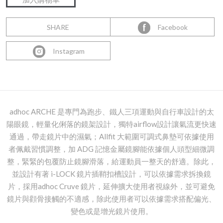
SHARE
Facebook
Instagram
adhoc ARCHE 是專門為跑步、鐵人三項運動與自行車設計的太
陽眼鏡，輕量化俐落的鏡架設計，獨特airflow設計讓氣流更快速
通過，帶走鏡片中的濕氣；Allfit 大範圍可調式鼻墊可依據使用
者佩戴習慣調整，加 ADG 記憶金屬鏡腳能依據個人頭型細微調
整，緊緊的包覆防止鏡腳滑落，給運動員一整天的舒適。除此，
並設計有著 i-LOCK 鏡片插鞘扣槽設計，可以依據需求拆換鏡
片，採用adhoc Cruve 鏡片，延伸擴大使用者視線外，並可避免
鏡片與顴骨接觸的不適感，除此使用者可以依據需求搭配偏光、
變色或是增光鏡片使用。