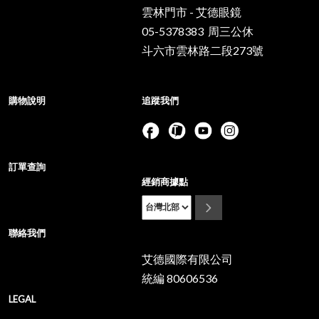
雲林門市 - 艾德眼鏡
05-5378383 周三公休
斗六市雲林路二段273號
購物說明
追蹤我們
訂單查詢
經銷商據點
聯絡我們
艾德國際有限公司
統編 80606536
LEGAL