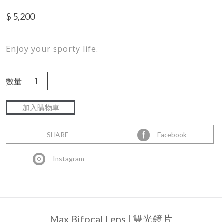
$
5,200
Enjoy your sporty life.
數量
SHARE
Facebook
Instagram
Max Bifocal Lens | 雙光鏡片