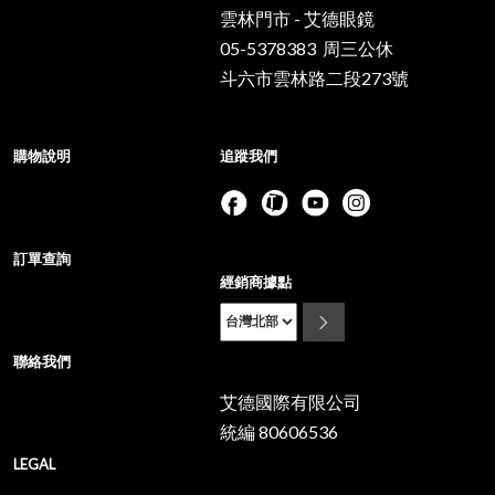
雲林門市 - 艾德眼鏡
05-5378383 周三公休
斗六市雲林路二段273號
購物說明
追蹤我們
訂單查詢
經銷商據點
聯絡我們
艾德國際有限公司
統編 80606536
LEGAL