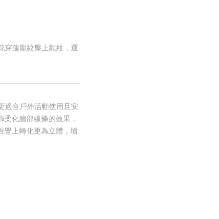
青花穿蓮龍紋盤上龍紋，運
，更適合戶外活動使用且安
飾柔化臉部線條的效果，
視覺上轉化更為立體，增