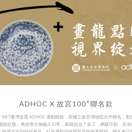
+
ADHOC X 故宮100
聯名款
MIT臺灣金選 ADHOC 運動眼鏡，與國立故宮博物院合作聯名，
穿蓮龍紋盤」將經典文物融入日常，眼鏡結合了金工，網版印刷，奈
工藝讓文化與時尚兼具，打造運動與休閒皆宜的跨界眼鏡，聯名產品