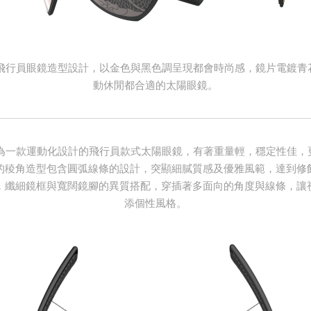
鏡，飛行員眼鏡造型設計，以金色與黑色調呈現都會時尚感，鏡片電鍍
動休閒都合適的太陽眼鏡。
鏡，為一款運動化設計的飛行員款式太陽眼鏡，有著重量輕，穩定性佳
的稜角造型包含圓弧線條的設計，突顯細膩質感及優雅風範，達到修
，纖細鏡框與寬闊鏡腳的異質搭配，穿插著多面向的角度與線條，讓
添個性風格。