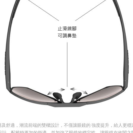
用及舒適，潮流前端的雙樑設計，不僅讓眼鏡的 強度提升，給人更穩
設計，配戴時更加的舒適，並加強了眼鏡的穩定性，讓眼鏡在收闔之