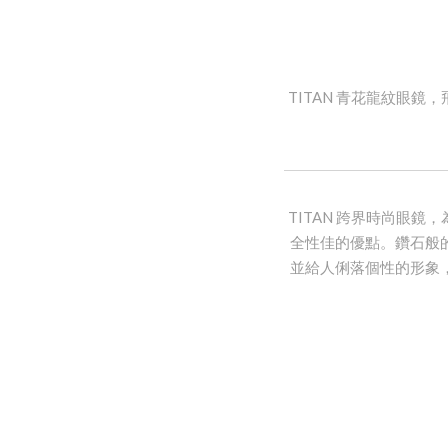
TITAN 青花龍紋眼
TITAN 跨界時尚眼
全性佳的優點。鑽石般
並給人俐落個性的形象