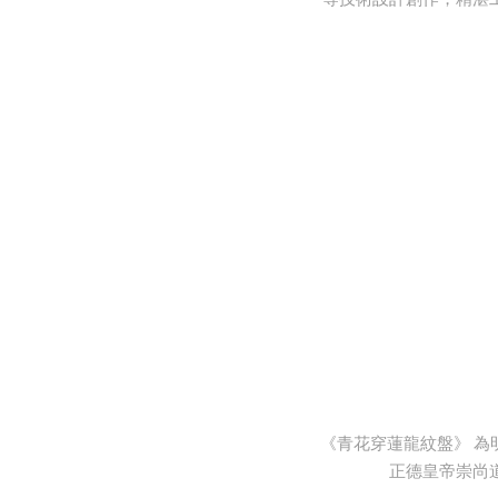
《青花穿蓮龍紋盤》 
正德皇帝崇尚