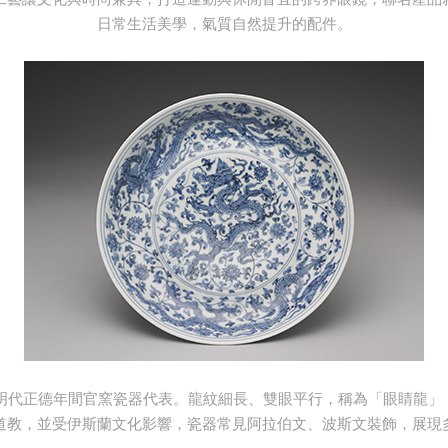
日常生活美學，氣質自然提升的配件。
為明代正德年間官窯瓷器代表。龍紋細長、雙眼平行，稱為「眼睛龍」
道教，並受伊斯蘭文化影響，瓷器常見阿拉伯文、波斯文裝飾，展現