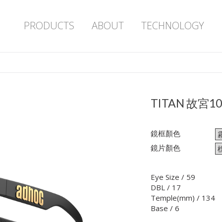
PRODUCTS
ABOUT
TECHNOLOGY
TITAN 故宮1
鏡框顏色
鏡片顏色
Eye Size / 59
DBL / 17
Temple(mm) / 134
Base / 6