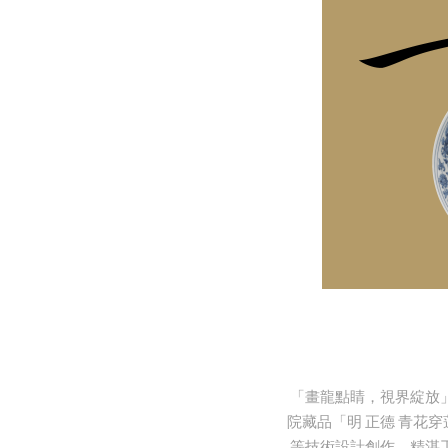
「畫龍點睛，視界綻放」
院藏品「明 正德 青花
等技術設計創作，精湛