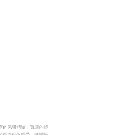
定的佩帶體驗；寬闊的鏡
間更添俐落感受，讓體驗