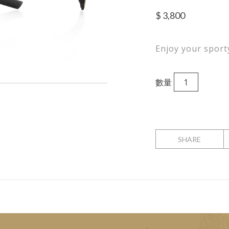
$
3,800
Enjoy your sporty
數量
SHARE