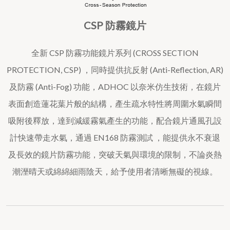
CSP 防霧鏡片
全新 CSP 防霧功能鏡片系列 (CROSS SECTION
PROTECTION, CSP) ，同時提供抗反射 (Anti-Reflection, AR)
及防霧 (Anti-Fog) 功能，ADHOC 以奈米仿生技術，在鏡片
表面創造蓮花葉片般的結構，產生疏水特性將周圍水氣瞬間
吸附後釋放，達到減緩霧氣產生的功能，配合鏡片通風孔設
計快速帶走水氣，通過 EN168 防霧測試 ，能提供永不衰退
及長效的鏡片防霧功能，突破天氣與環境的限制，不論炎熱
潮溼晴天或綿綿細雨陰天，給予使用者清晰無礙的視線。