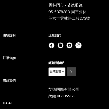
雲林門市 - 艾德眼鏡
05-5378383 周三公休
斗六市雲林路二段273號
購物說明
追蹤我們
訂單查詢
經銷商據點
聯絡我們
艾德國際有限公司
統編 80606536
LEGAL