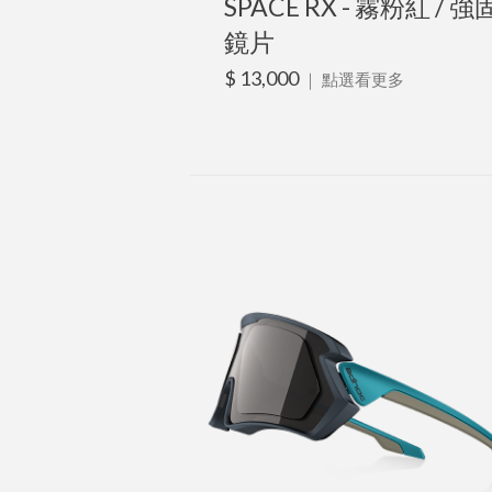
SPACE RX - 霧粉紅 / 強
鏡片
$ 13,000
｜
點選看更多