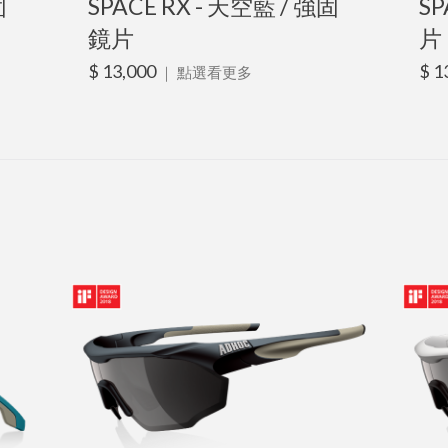
固
SPACE RX - 天空藍 / 強固
SP
鏡片
片
$ 13,000
$ 1
｜
點選看更多