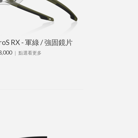
roS RX - 軍綠 / 強固鏡片
3,000
｜
點選看更多