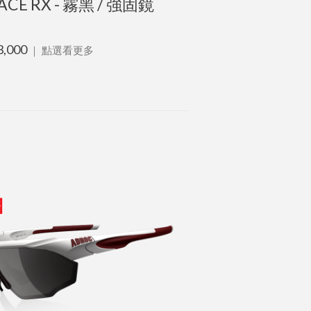
ACE RX - 霧黑 / 強固鏡
3,000
｜
點選看更多