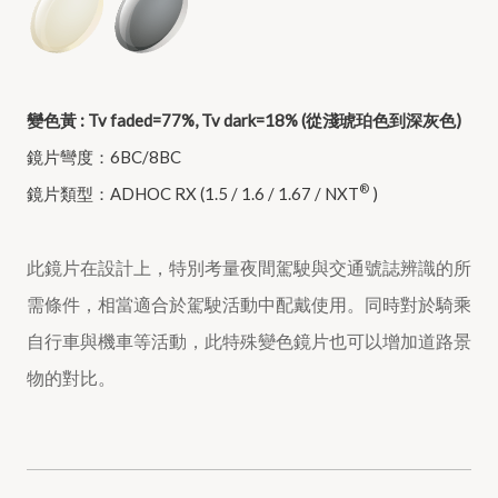
變色黃 : Tv faded=77%, Tv dark=18% (從淺琥珀色到深灰色)
鏡片彎度：6BC/8BC
®
鏡片類型：ADHOC RX (1.5 / 1.6 / 1.67 / NXT
)
此鏡片在設計上，特別考量夜間駕駛與交通號誌辨識的所
需條件，相當適合於駕駛活動中配戴使用。同時對於騎乘
自行車與機車等活動，此特殊變色鏡片也可以增加道路景
物的對比。