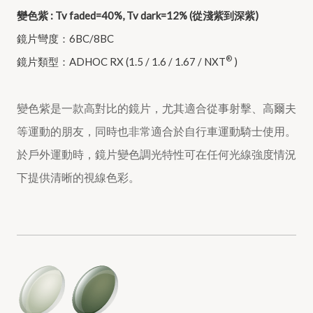
變色紫 : Tv faded=40%, Tv dark=12% (從淺紫到深紫)
鏡片彎度：6BC/8BC
®
鏡片類型：ADHOC RX (1.5 / 1.6 / 1.67 / NXT
)
變色紫是一款高對比的鏡片，尤其適合從事射擊、高爾夫
等運動的朋友，同時也非常適合於自行車運動騎士使用。
於戶外運動時，鏡片變色調光特性可在任何光線強度情況
下提供清晰的視線色彩。