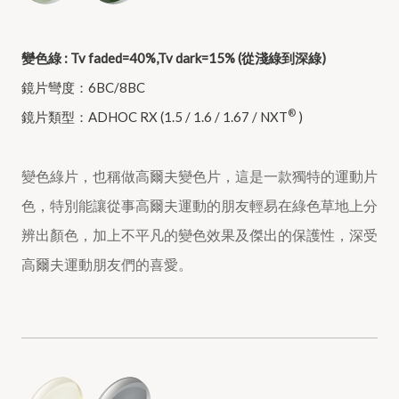
變色綠 : Tv faded=40%,Tv dark=15% (從淺綠到深綠)
鏡片彎度：6BC/8BC
®
鏡片類型：ADHOC RX (1.5 / 1.6 / 1.67 / NXT
)
變色綠片，也稱做高爾夫變色片，這是一款獨特的運動片
色，特別能讓從事高爾夫運動的朋友輕易在綠色草地上分
辨出顏色，加上不平凡的變色效果及傑出的保護性，深受
高爾夫運動朋友們的喜愛。