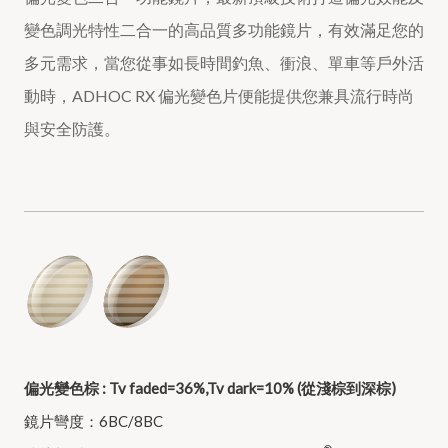
變色調光特性二合一的高品質多功能鏡片，有效滿足您的
多元需求，當您從事如長時間釣魚、衝浪、單車等戶外活
動時，ADHOC RX 偏光變色片便能提供您兼具流行時尚
與安全防護。
偏光變色棕 : Tv faded=36%,Tv dark=10% (從淺棕到深棕)
鏡片彎度：6BC/8BC