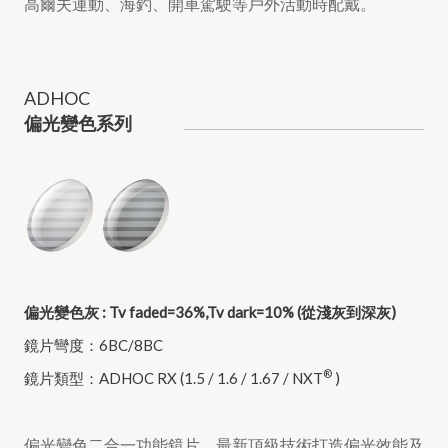
高爾夫運動、海釣、開車駕駛等戶外活動時配戴。
ADHOC
偏光變色系列
偏光變色灰 : Tv faded=36%,Tv dark=10% (從淺灰到深灰)
鏡片彎度：6BC/8BC
®
鏡片類型：ADHOC RX (1.5 / 1.6 / 1.67 / NXT
)
偏光變色二合一功能鏡片，最新頂級技術打造偏光效能及