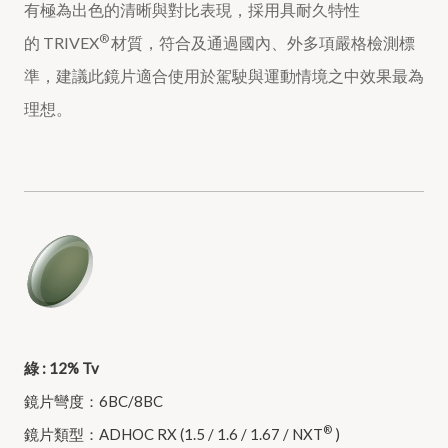
有極為出色的清晰與對比表現，採用具耐久特性
®
的 TRIVEX
材質，符合及通過國內、外多項嚴格檢測標
準，建議此鏡片適合使用於駕駛與運動情境之中效果最為
理想。
綠 : 12% Tv
鏡片彎度：6BC/8BC
®
鏡片類型：ADHOC RX (1.5 / 1.6 / 1.67 / NXT
)