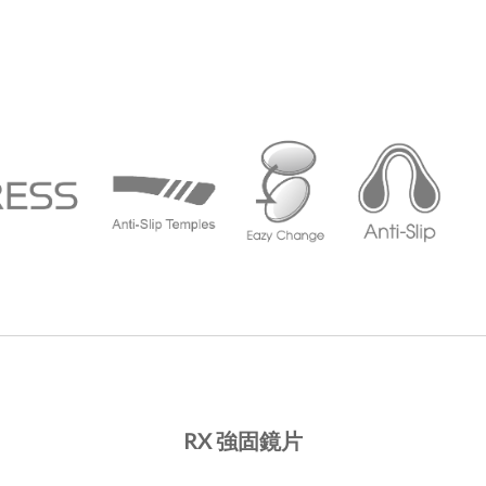
RX 強固鏡
片