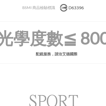
BSMI 商品檢驗標識
光學度數
≦ 80
配鏡服務，請洽艾德國際