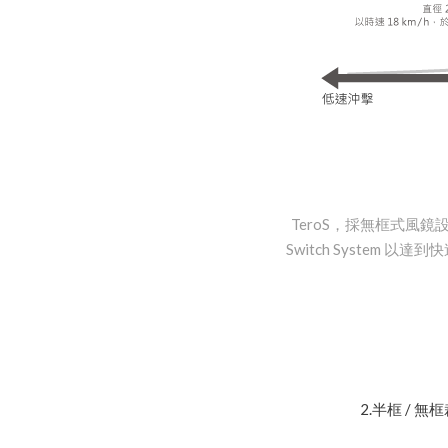
TeroS，採無框式風鏡
Switch Syste
2.
半框 / 