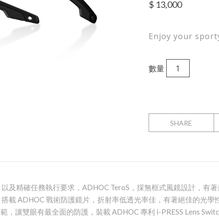
$
13,000
Enjoy your sporty
數量
SHARE
以及精確任務執行要求，ADHOC TeroS，採無框式風鏡設計，有
搭載 ADHOC 戰術防護鏡片，折射率低透光率佳，有著絕佳的光學性能
擊規範，讓雙眼有最全面的防護，裝載 ADHOC 專利 i-PRESS Lens Swi