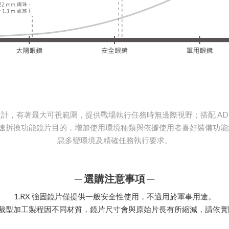
設計，有著最大可視範圍，提供戰場執行任務時無邊際視野；搭配 ADHOC 專利
m 以達到快速拆換功能鏡片目的，增加使用環境種類與依據使用者喜好裝備
惡多變環境及精確任務執行要求。
─ 選購注意事項 ─
1.
RX 強固鏡片僅提供一般安全性使用，不適用於軍事用途。
無框裁型加工製程因不同材質，鏡片尺寸會與原始片長有所縮減，請依