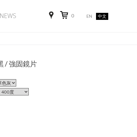
NEWS
0
EN
中文
 霧黑 / 強固鏡片