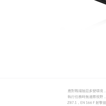
應對戰場險惡多變環境，
執行任務時無邊際視野，
Z87.1，EN 166 F 射