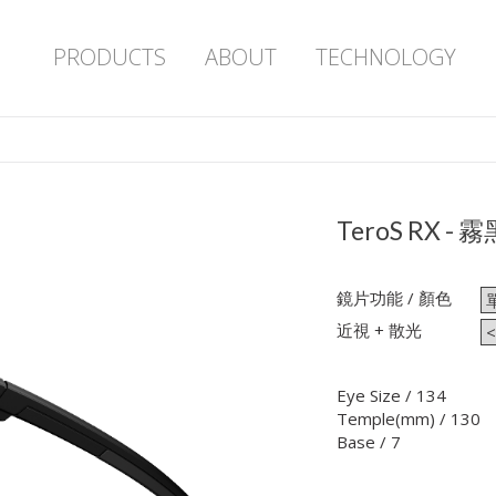
PRODUCTS
ABOUT
TECHNOLOGY
TeroS RX -
鏡片功能 / 顏色
近視 + 散光
Eye Size / 134
Temple(mm) / 130
Base / 7