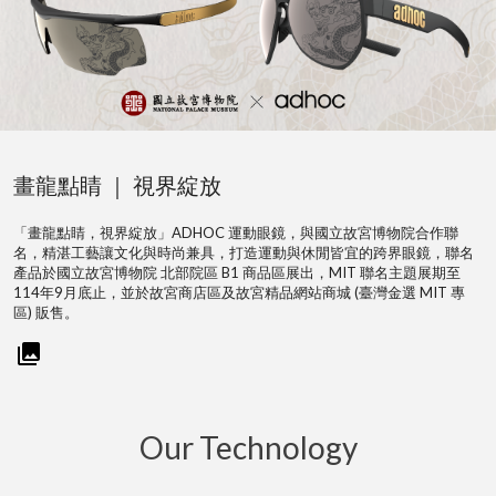
2026 夏特惠 GO!
鏡，與國立故宮博物院合作聯
極限之後，再突破
動與休閒皆宜的跨界眼鏡，聯名
adhoc 與你一同挑戰夏天
區展出，MIT 聯名主題展期至
站商城 (臺灣金選 MIT 專
Our Technology