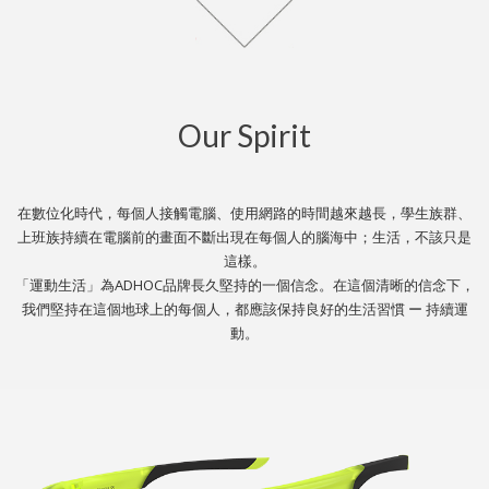
Our Spirit
在數位化時代，每個人接觸電腦、使用網路的時間越來越長，學生族群、
上班族持續在電腦前的畫面不斷出現在每個人的腦海中；生活，不該只是
這樣。
「運動生活」為ADHOC品牌長久堅持的一個信念。在這個清晰的信念下，
我們堅持在這個地球上的每個人，都應該保持良好的生活習慣 ー 持續運
動。