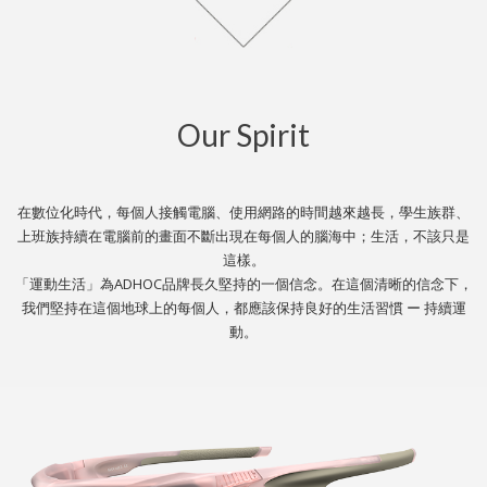
Our Spirit
在數位化時代，每個人接觸電腦、使用網路的時間越來越長，學生族群、
上班族持續在電腦前的畫面不斷出現在每個人的腦海中；生活，不該只是
這樣。
「運動生活」為ADHOC品牌長久堅持的一個信念。在這個清晰的信念下，
我們堅持在這個地球上的每個人，都應該保持良好的生活習慣 ー 持續運
動。