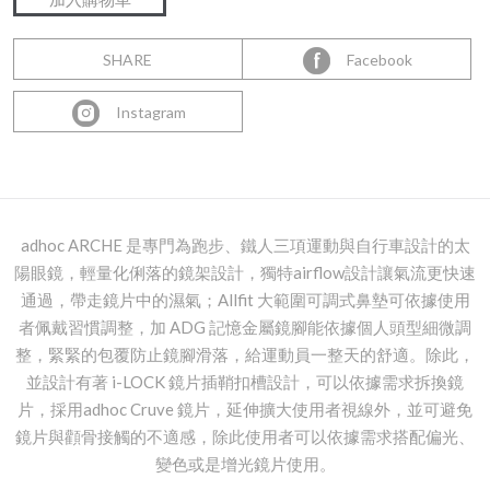
SHARE
Facebook
Instagram
adhoc ARCHE 是專門為跑步、鐵人三項運動與自行車設計的太
陽眼鏡，輕量化俐落的鏡架設計，獨特airflow設計讓氣流更快速
通過，帶走鏡片中的濕氣；Allfit 大範圍可調式鼻墊可依據使用
者佩戴習慣調整，加 ADG 記憶金屬鏡腳能依據個人頭型細微調
整，緊緊的包覆防止鏡腳滑落，給運動員一整天的舒適。除此，
並設計有著 i-LOCK 鏡片插鞘扣槽設計，可以依據需求拆換鏡
片，採用adhoc Cruve 鏡片，延伸擴大使用者視線外，並可避免
鏡片與顴骨接觸的不適感，除此使用者可以依據需求搭配偏光、
變色或是增光鏡片使用。