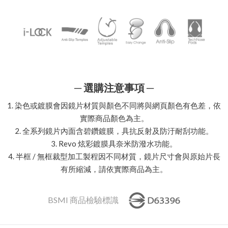
─ 選購注意事項 ─
1. 染色或鍍膜會因鏡片材質與顏色不同將與網頁顏色有色差，依
實際商品顏色為主。
2. 全系列鏡片內面含碧鑽鍍膜，具抗反射及防汙耐刮功能。
3. Revo 炫彩鍍膜具奈米防潑水功能。
4. 半框 / 無框裁型加工製程因不同材質，鏡片尺寸會與原始片長
有所縮減，請依實際商品為主。
BSMI 商品檢驗標識