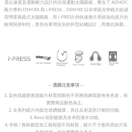
是以速度及運動耐力設計的近視運動太陽眼鏡，整合了 ADHOC
兩大專利 DSM RX 與 i-PRESS，DSM RX 以非球面光學鏡片組成
高彎度風鏡式太陽眼鏡，而 i-PRESS 的快速換片系統強化鏡片的
耐用與便利性，更符合軍用安全的外型結構設計，而獲此殊榮。
─ 選購注意事項 ─
1. 染色或鍍膜會因鏡片材質與顏色不同將與網頁顏色有色差，依
實際商品顏色為主。
2. 全系列鏡片內面含碧鑽鍍膜，具抗反射及防汙耐刮功能。
3. Revo 炫彩鍍膜具奈米防潑水功能。
4. 半框 / 無框裁型加工製程因不同材質，鏡片尺寸會與原始片長
有所縮減，請依實際商品為主。