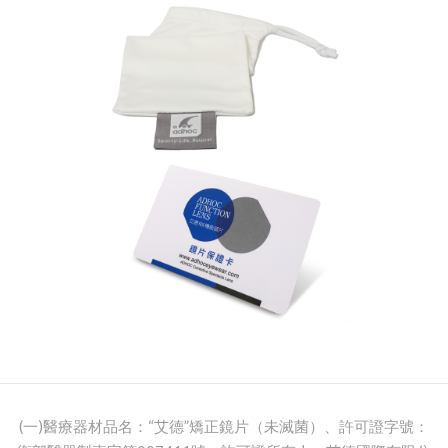
(一)醫療器材品名：“艾德”矯正鏡片（未滅菌）、許可證字號：