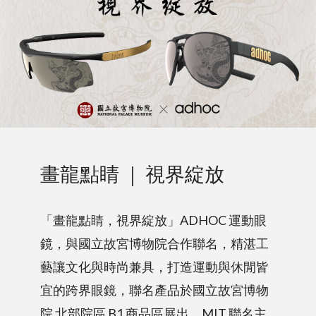
畫龍點睛 ｜ 視界綻放
「畫龍點睛，視界綻放」ADHOC 運動眼
鏡，與國立故宮博物院合作聯名，精湛工
藝讓文化與時尚兼具，打造運動與休閒皆
宜的跨界眼鏡，聯名產品於國立故宮博物
院 北部院區 B1 商品區展出，MIT 聯名主